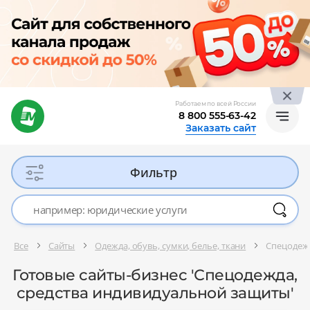
Работаем по всей России
8 800 555-63-42
Заказать сайт
Фильтр
Все
Сайты
Одежда, обувь, сумки, белье, ткани
Спецодежд
Готовые сайты-бизнес 'Спецодежда,
средства индивидуальной защиты'