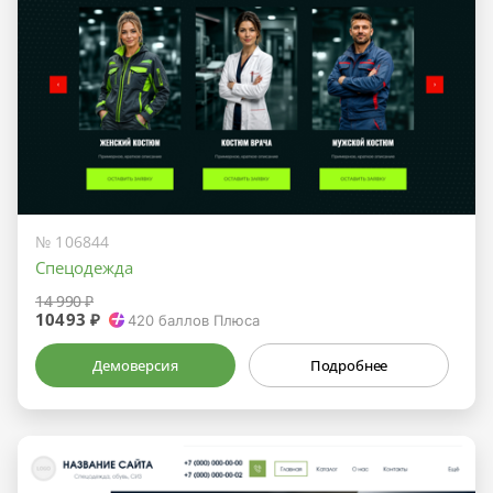
№ 106844
Спецодежда
14 990 ₽
10493 ₽
420
баллов Плюса
Демоверсия
Подробнее