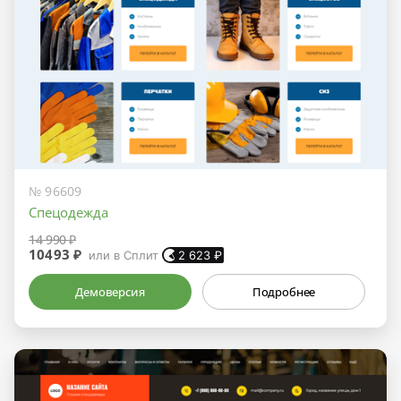
№ 96609
Спецодежда
14 990 ₽
10493 ₽
или в Сплит
2 623
₽
Демоверсия
Подробнее