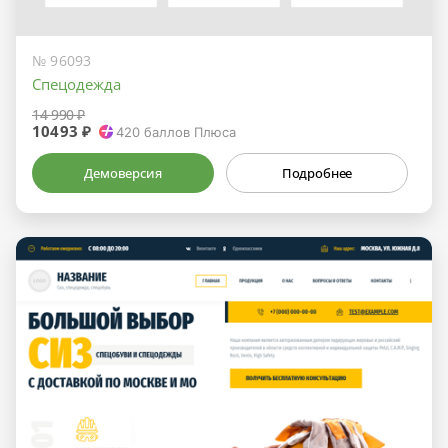
№ 96093
Спецодежда
14 990 ₽
10493 ₽
420
баллов Плюса
Демоверсия
Подробнее