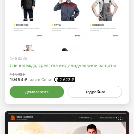
№ 88289
Спецодежда, средства индивидуальной защиты
14 990 ₽
10493 ₽
или в Сплит
2 623
₽
Демоверсия
Подробнее