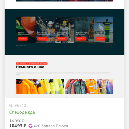
№ 96712
Спецодежда
14 990 ₽
10493 ₽
420
баллов Плюса