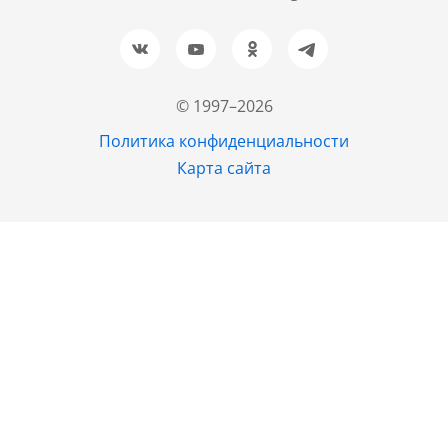
+7 (961) 999-93-93
Новосибирск
+7 (383) 207-80-51
© 1997–2026
Казань
Политика конфиденциальности
+7 (843) 202-37-37
Карта сайта
Екатеринбург
+7 (343) 226-02-45