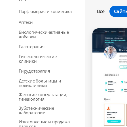
Все
Сайт
Парфюмерия и косметика
Аптеки
Биологически-активные
добавки
Галотерапия
Гинекологические
клиники
Гирудотерапия
Детские больницы и
поликлиники
Женские консультации,
гинекология
Зуботехнические
лаборатории
Изготовление и продажа
париков