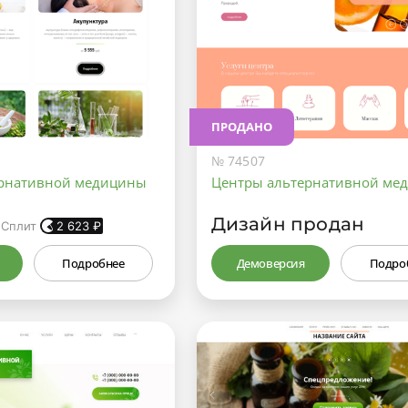
ПРОДАНО
№ 74507
ернативной медицины
Центры альтернативной ме
Дизайн продан
 Сплит
2 623
₽
Подробнее
Демоверсия
Подро