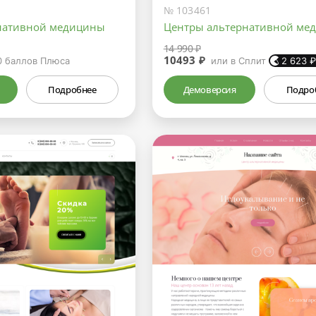
№ 103461
нативной медицины
Центры альтернативной ме
14 990 ₽
10493 ₽
0
баллов Плюса
или в Сплит
2 623
Подробнее
Демоверсия
Подро