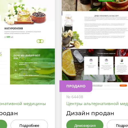
ПРОДАНО
№ 64408
ернативной медицины
Центры альтернативной ме
родан
Дизайн продан
Подробнее
Демоверсия
Подро