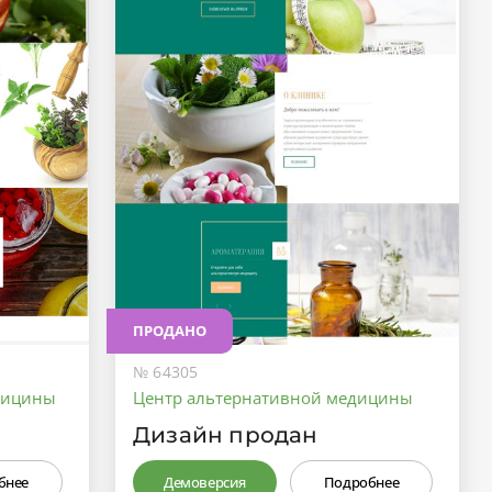
ПРОДАНО
№ 64305
дицины
Центр альтернативной медицины
Дизайн продан
бнее
Демоверсия
Подробнее