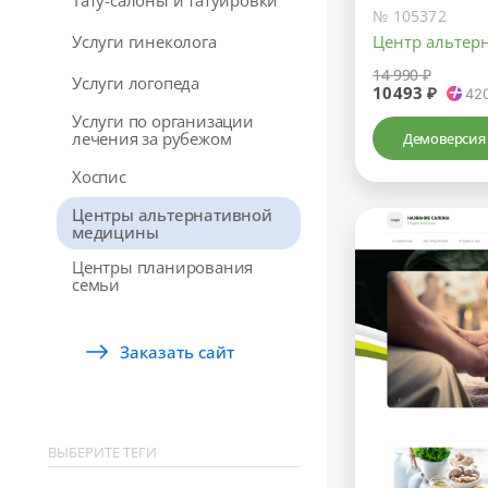
Тату-салоны и татуировки
№ 105372
Услуги гинеколога
Центр альтер
14 990 ₽
Услуги логопеда
10493 ₽
42
Услуги по организации
лечения за рубежом
Демоверсия
Хоспис
Центры альтернативной
медицины
Центры планирования
семьи
Заказать сайт
ВЫБЕРИТЕ ТЕГИ