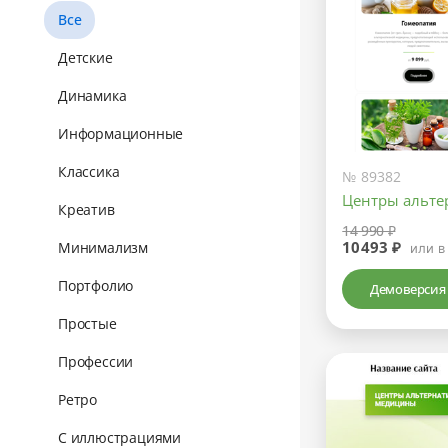
Все
Детские
Динамика
Информационные
Классика
№ 89382
Центры альт
Креатив
14 990 ₽
10493 ₽
Минимализм
или в
Портфолио
Демоверсия
Простые
Профессии
Ретро
С иллюстрациями