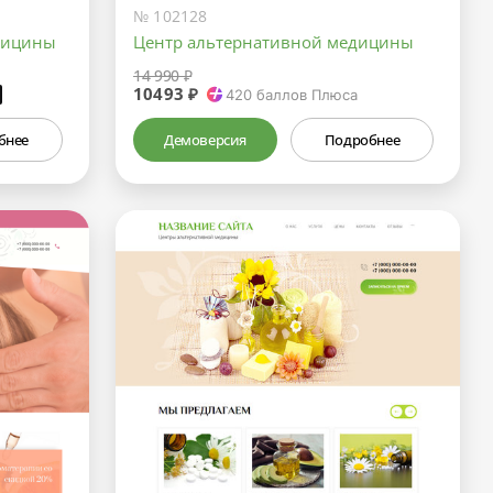
№ 102128
дицины
Центр альтернативной медицины
14 990 ₽
10493 ₽
₽
420
баллов Плюса
бнее
Демоверсия
Подробнее