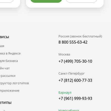
висы
Россия (звонок бесплатный)
8 800 555-63-42
ная
ама в Яндексе
Москва
для бизнеса
+7 (499) 705-30-10
йн чат
Санкт-Петербург
l-рассылки
+7 (812) 600-77-33
труктор логотипов
приложение
Барнаул
+7 (961) 999-93-93
отипы
Новосибирск