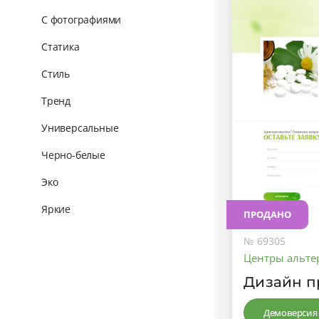
С фотографиями
Статика
Стиль
Тренд
Универсальные
Черно-белые
Эко
Яркие
ПРОДАНО
№ 69305
Центры альт
Дизайн п
Демоверсия