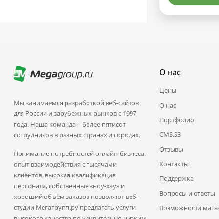
О нас
Цены
Мы занимаемся разработкой веб-сайтов
О нас
для России и зарубежных рынков с 1997
Портфолио
года. Наша команда – более пятисот
CMS.S3
сотрудников в разных странах и городах.
Отзывы
Понимание потребностей онлайн-бизнеса,
Контакты
опыт взаимодействия с тысячами
клиентов, высокая квалификация
Поддержка
персонала, собственные «ноу-хау» и
Вопросы и ответы
хороший объём заказов позволяют веб-
студии Мегагрупп.ру предлагать услуги
Возможности мага
высокого качества по удивительно низким