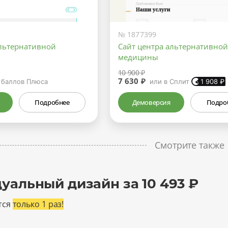
№ 1877399
альтернативной
Сайт центра альтернативной
медицины
10 900 ₽
7 630 ₽
баллов Плюса
или в Сплит
1 908
₽
Подробнее
Демоверсия
Подро
Смотрите также
уальный дизайн за 10 493 ₽
тся
только 1 раз!