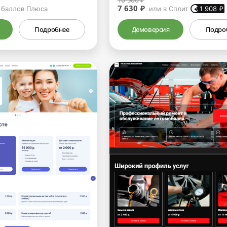
7 630 ₽
баллов Плюса
или в Сплит
1 908
₽
Подробнее
Демоверсия
Подро