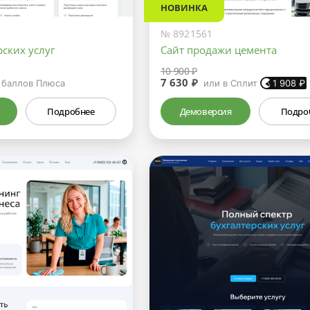
НОВИНКА
№ 8921561
рских услуг
Сайт продажи цемента
10 900 ₽
7 630 ₽
баллов Плюса
или в Сплит
1 908
₽
Подробнее
Демоверсия
Подро