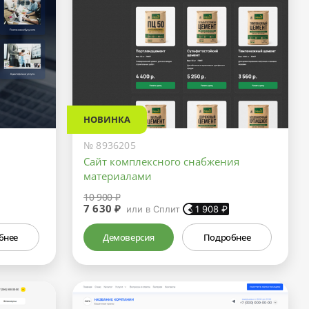
НОВИНКА
№ 8936205
Сайт комплексного снабжения
материалами
10 900 ₽
7 630 ₽
или в Сплит
1 908
₽
бнее
Демоверсия
Подробнее