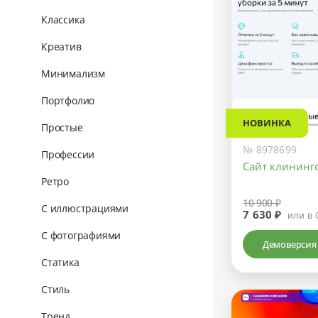
Классика
Креатив
Минимализм
Портфолио
НОВИНКА
Простые
№ 8978699
Профессии
Сайт клининг
Ретро
10 900 ₽
С иллюстрациями
7 630 ₽
или в 
С фотографиями
Демоверсия
Статика
Стиль
Тренд