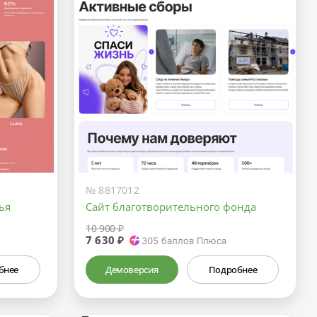
№ 8817012
ья
Сайт благотворительного фонда
10 900 ₽
7 630 ₽
305
баллов Плюса
бнее
Демоверсия
Подробнее