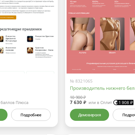
№ 8321065
Производитель нижнего бел
10 900 ₽
7 630 ₽
баллов Плюса
или в Сплит
1 908
₽
Подробнее
Демоверсия
Подро