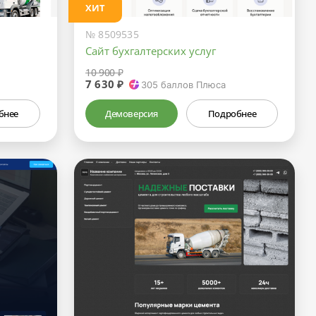
ХИТ
№ 8509535
Сайт бухгалтерских услуг
10 900 ₽
7 630 ₽
305
баллов Плюса
бнее
Демоверсия
Подробнее