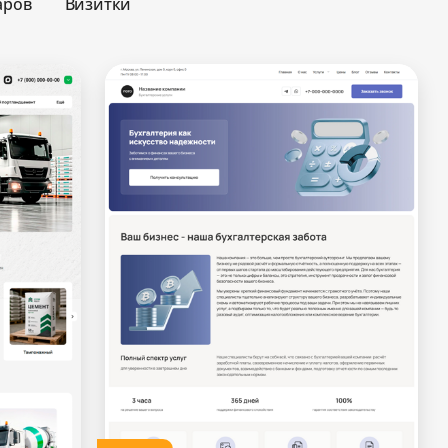
аров
Визитки