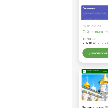
№ 8126120
Сайт стомато
10 900 ₽
7 630 ₽
или в 
Демоверсия