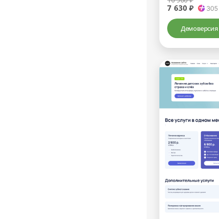
7 630 ₽
305
Демоверсия