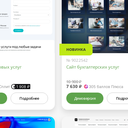
НОВИНКА
№ 9022542
овых услуг
Сайт бухгалтерских услуг
10 900 ₽
7 630 ₽
Сплит
1 908
₽
305
баллов Плюса
Подробнее
Демоверсия
Подро