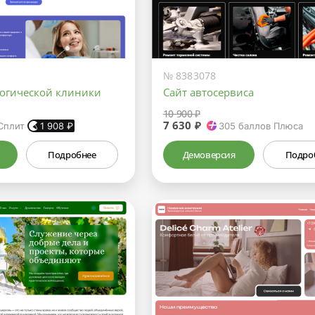
№ 8383078
логической клиники
Сайт автосервиса
10 900 ₽
7 630 ₽
Сплит
1 908
₽
305
баллов Плюса
Подробнее
Демоверсия
Подро