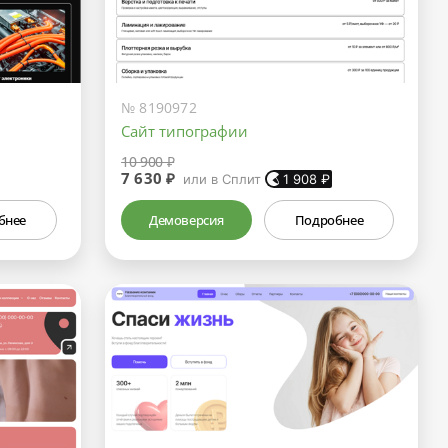
№ 8190972
Сайт типографии
10 900 ₽
7 630 ₽
или в Сплит
1 908
₽
бнее
Демоверсия
Подробнее