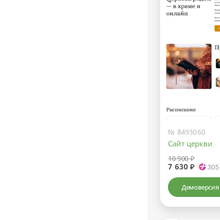
№ 8493060
Сайт церкви
10 900 ₽
7 630 ₽
305
Демоверсия