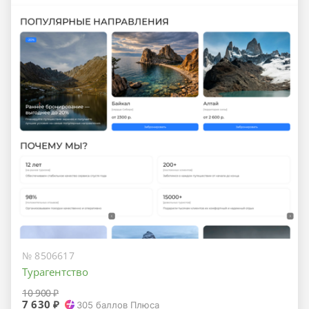
№ 8506617
Турагентство
10 900 ₽
7 630 ₽
305
баллов Плюса