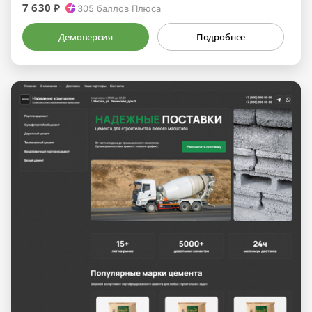
7 630 ₽
305
баллов Плюса
Демоверсия
Подробнее