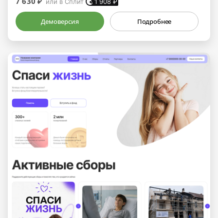
7 630 ₽
или в Сплит
1 908
₽
Демоверсия
Подробнее