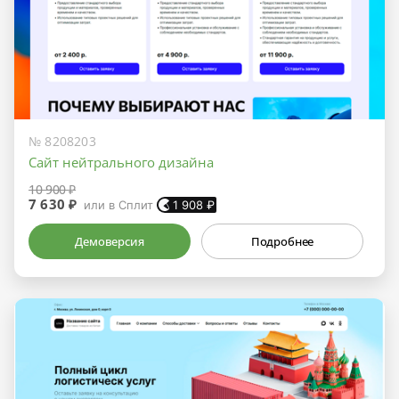
№ 8208203
Сайт нейтрального дизайна
10 900 ₽
7 630 ₽
или в Сплит
1 908
₽
Демоверсия
Подробнее