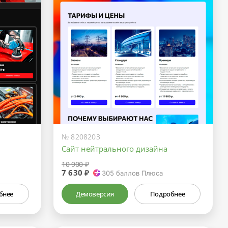
№ 8208203
Сайт нейтрального дизайна
10 900 ₽
7 630 ₽
305
баллов Плюса
бнее
Демоверсия
Подробнее