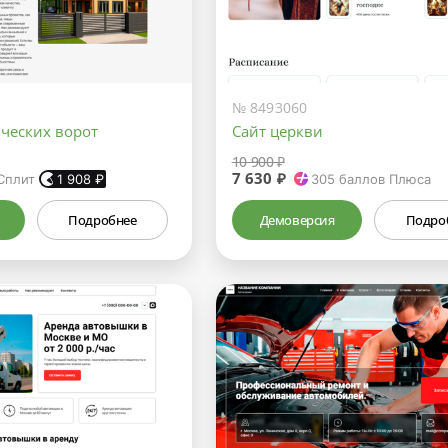
№ 8493060
ических ворот
Сайт церкви
10 900 ₽
7 630 ₽
Сплит
1 908
₽
305
баллов Плюса
Подробнее
Демоверсия
Подро