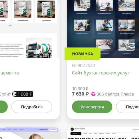
НОВИНКА
№ 9022542
 цемента
Сайт бухгалтерских услуг
10 900 ₽
7 630 ₽
Сплит
1 908
₽
305
баллов Плюса
Подробнее
Демоверсия
Подро