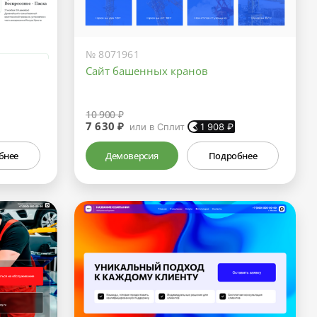
№ 8071961
Сайт башенных кранов
10 900 ₽
7 630 ₽
или в Сплит
1 908
₽
бнее
Демоверсия
Подробнее