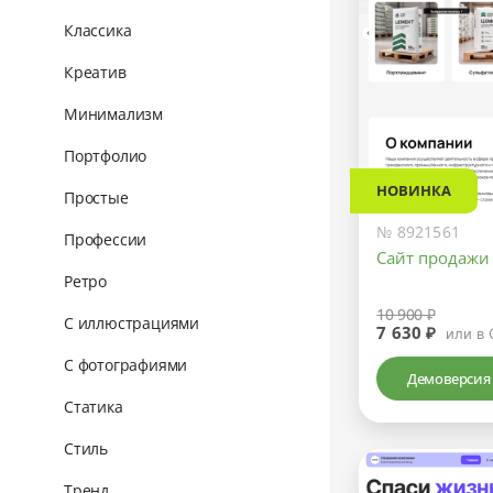
Классика
Креатив
Минимализм
Портфолио
НОВИНКА
Простые
№ 8921561
Профессии
Сайт продажи
Ретро
10 900 ₽
С иллюстрациями
7 630 ₽
или в 
С фотографиями
Демоверсия
Статика
Стиль
Тренд