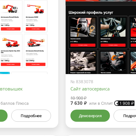
№ 8383078
автовышек
Сайт автосервиса
10 900 ₽
7 630 ₽
баллов Плюса
или в Сплит
1 908
₽
Подробнее
Демоверсия
Подро