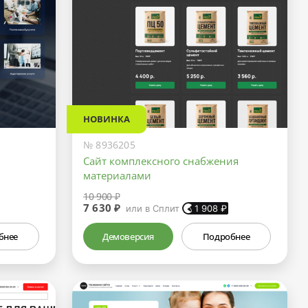
НОВИНКА
№ 8936205
Сайт комплексного снабжения
материалами
10 900 ₽
7 630 ₽
или в Сплит
1 908
₽
бнее
Демоверсия
Подробнее