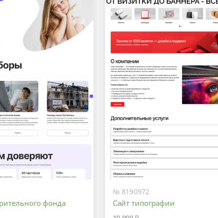
№ 8190972
орительного фонда
Сайт типографии
10 900 ₽