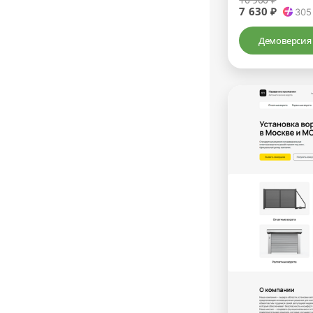
7 630 ₽
305
Демоверсия