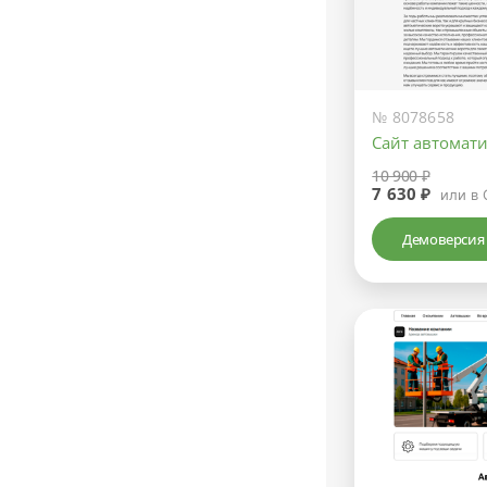
№ 8078658
Сайт автомат
10 900 ₽
7 630 ₽
или в 
Демоверсия