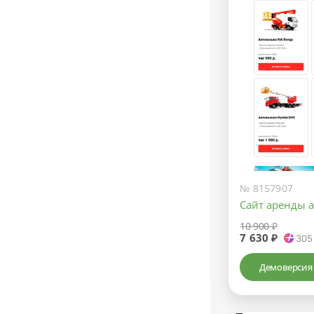
№ 8157907
Сайт аренды 
10 900 ₽
7 630 ₽
305
Демоверсия