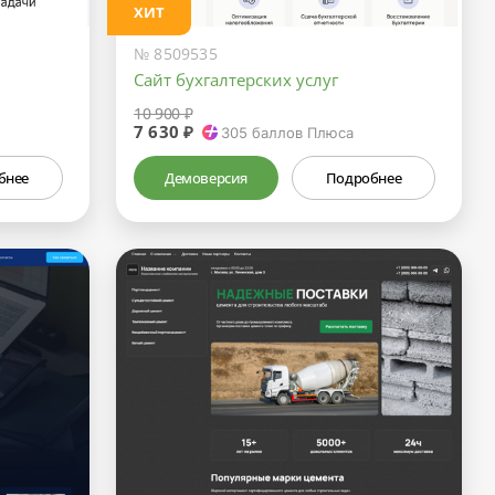
ХИТ
№ 8509535
Сайт бухгалтерских услуг
10 900 ₽
7 630 ₽
305
баллов Плюса
бнее
Демоверсия
Подробнее