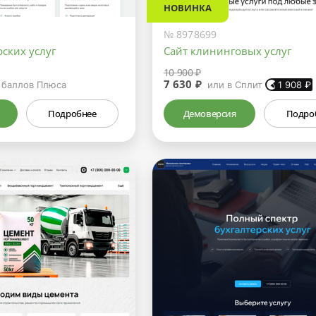
НОВИНКА
№ 8978699
рских услуг
Сайт клининговых услуг
10 900 ₽
7 630 ₽
баллов Плюса
или в Сплит
1 908
₽
Подробнее
Демоверсия
Подро