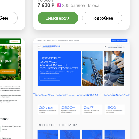
7 630 ₽
305
баллов Плюса
бнее
Демоверсия
Подробнее