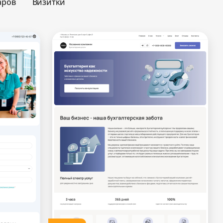
аров
Визитки