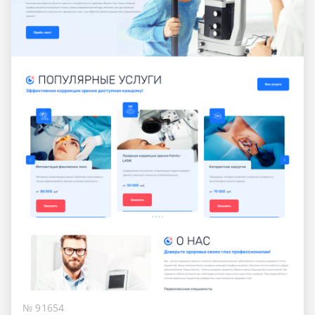
№ 91654