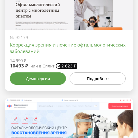
№ 92179
Коррекция зрения и лечение офтальмологических
заболеваний
14 990 ₽
10493 ₽
или в Сплит
2 623
₽
Демоверсия
Подробнее