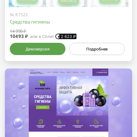
№ 81522
Средства гигиены
14 990 ₽
10493 ₽
или в Сплит
2 623
₽
Демоверсия
Подробнее