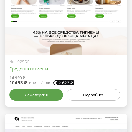
№ 102556
Средства гигиены
14 990 ₽
10493 ₽
или в Сплит
2 623
₽
Демоверсия
Подробнее