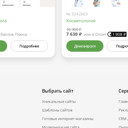
№ 3242663
ога
Косметология
10 900 ₽
7 630 ₽
баллов Плюса
или в Сплит
1 908
₽
Подробнее
Демоверсия
Подро
Выбрать сайт
Сер
Уникальные сайты
Глав
Шаблоны сайтов
Рекл
Готовые интернет-магазины
CRM 
Модернизация сайта
Онла