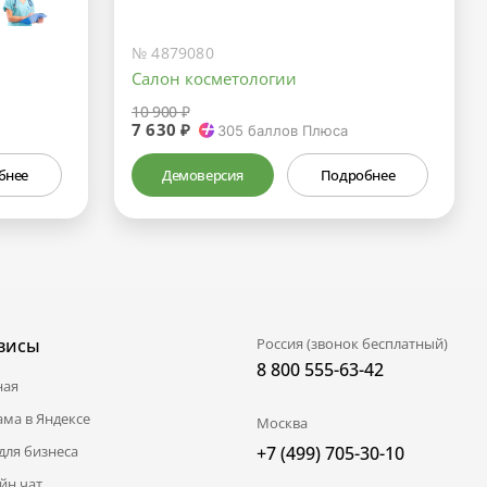
№ 4879080
Салон косметологии
10 900 ₽
7 630 ₽
305
баллов Плюса
бнее
Демоверсия
Подробнее
висы
Россия (звонок бесплатный)
8 800 555-63-42
ная
ама в Яндексе
Москва
для бизнеса
+7 (499) 705-30-10
йн чат