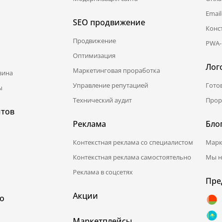
Emai
SEO продвижение
Конс
Продвижение
PWA-
Оптимизация
Лог
Маркетинговая проработка
зина
Управление репутацией
Гото
ы
Технический аудит
Прор
йтов
Реклама
Бло
Контекстная реклама со специалистом
Марк
Контекстная реклама самостоятельно
Мы н
Реклама в соцсетях
Пре
Акции
о
Маркетплейсы