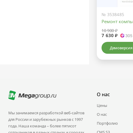
№ 3538485
Ремонт компь
10 900 ₽
7 630 ₽
305
Демоверсия
О нас
Цены
Мы занимаемся разработкой веб-сайтов
О нас
для России и зарубежных рынков с 1997
Портфолио
года. Наша команда – более пятисот
CMS.S3
сотрудников в разных странах и городах.