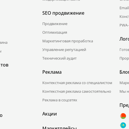
Emai
SEO продвижение
Конс
Продвижение
PWA-
Оптимизация
Лог
Маркетинговая проработка
зина
Управление репутацией
Гото
ы
Технический аудит
Прор
йтов
Реклама
Бло
Контекстная реклама со специалистом
Марк
Контекстная реклама самостоятельно
Мы н
Реклама в соцсетях
Пре
Акции
о
Маркетплейсы