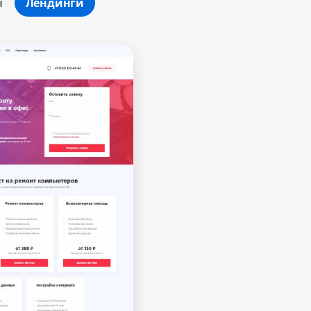
ы
Лендинги