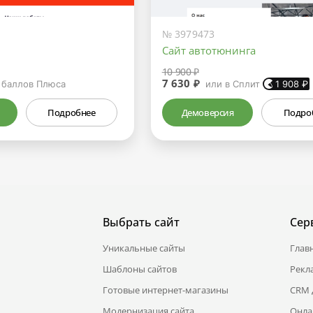
№ 3979473
Сайт автотюнинга
10 900 ₽
7 630 ₽
баллов Плюса
или в Сплит
1 908
₽
Подробнее
Демоверсия
Подро
Выбрать сайт
Сер
Уникальные сайты
Глав
Шаблоны сайтов
Рекл
Готовые интернет-магазины
CRM 
Модернизация сайта
Онла