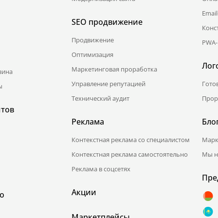
Emai
SEO продвижение
Конс
Продвижение
PWA-
Оптимизация
Лог
Маркетинговая проработка
зина
Управление репутацией
Гото
ы
Технический аудит
Прор
йтов
Реклама
Бло
Контекстная реклама со специалистом
Марк
Контекстная реклама самостоятельно
Мы н
Реклама в соцсетях
Пре
Акции
о
Маркетплейсы