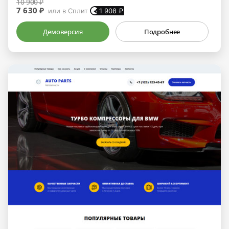
10 900 ₽
7 630 ₽
или в Сплит
1 908
₽
Демоверсия
Подробнее