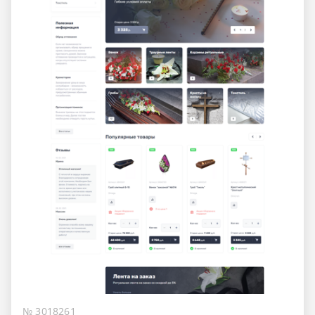
№ 3018261