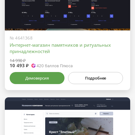
№ 4641368
Интернет-магазин памятников и ритуальных
принадлежностей
14 990 ₽
10 493 ₽
420
баллов Плюса
Демоверсия
Подробнее