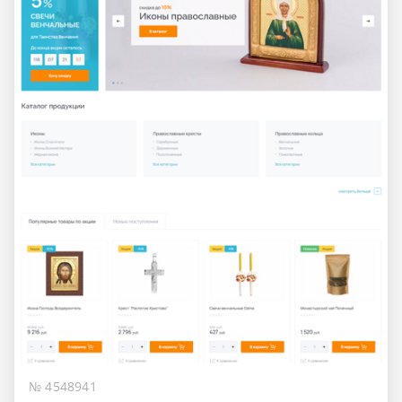
№ 4548941