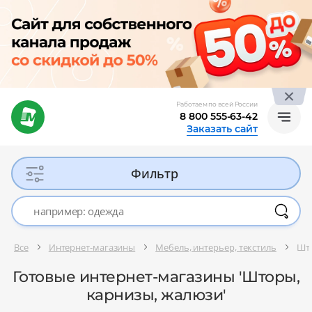
Работаем по всей России
8 800 555-63-42
Заказать сайт
Фильтр
Все
Интернет-магазины
Мебель, интерьер, текстиль
Што
Готовые интернет-магазины 'Шторы,
карнизы, жалюзи'