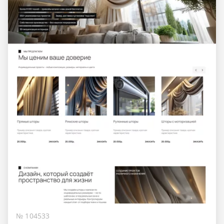
№ 104533