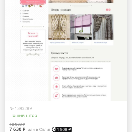
№ 1393289
Пошив штор
10 900 ₽
7 630 ₽
или в Сплит
1 908
₽