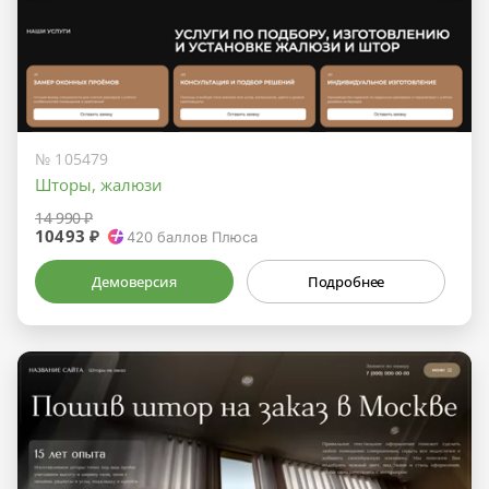
№ 105479
Шторы, жалюзи
14 990 ₽
10493 ₽
420
баллов Плюса
Демоверсия
Подробнее