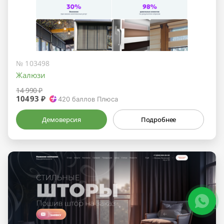
№ 103498
Жалюзи
14 990 ₽
10493 ₽
420
баллов Плюса
Демоверсия
Подробнее