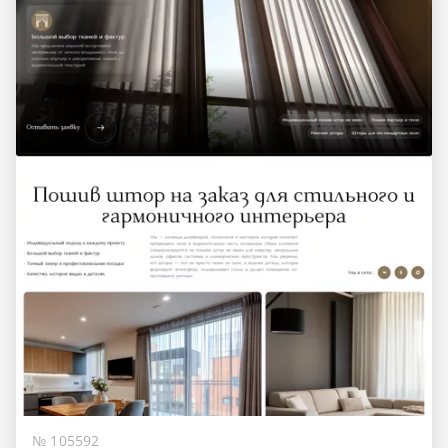
№ 105592