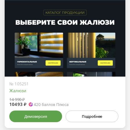
№ 105251
Жалюзи
14 990 ₽
10493 ₽
420
баллов Плюса
Демоверсия
Подробнее