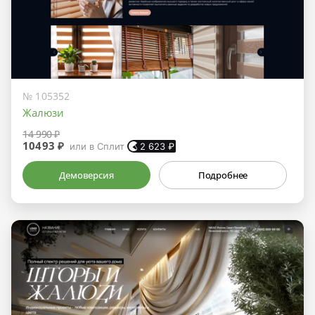
№ 105352
Жалюзи
14 990 ₽
10493 ₽
или в Сплит
2 623
₽
Демоверсия
Подробнее