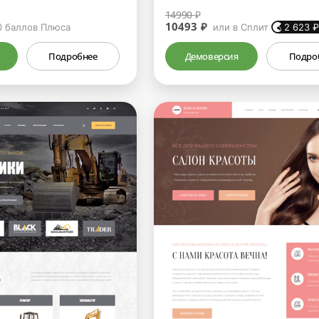
14990 ₽
10493 ₽
0
баллов Плюса
или в Сплит
2 623
Подробнее
Демоверсия
Подро