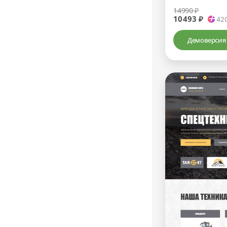
14990 ₽
10493 ₽
42
Демоверсия