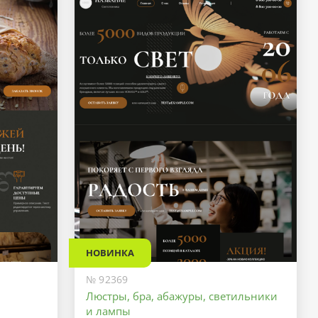
НОВИНКА
№ 92369
Люстры, бра, абажуры, светильники
и лампы