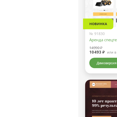
НОВИНКА
№ 91830
Аренда спецт
14990 ₽
10493 ₽
или в
Демоверсия