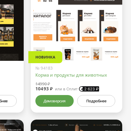
НОВИНКА
№ 94183
Корма и продукты для животных
14990 ₽
10493 ₽
или в Сплит
2 623
₽
бнее
Демоверсия
Подробнее