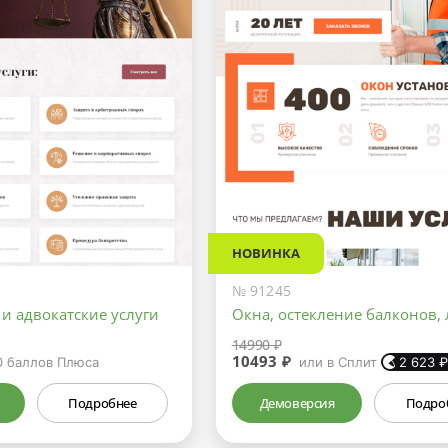
НОВИНКА
№ 91245
и адвокатские услуги
Окна, остекление балконов,
14990 ₽
10493 ₽
0
баллов Плюса
или в Сплит
2 623
Подробнее
Демоверсия
Подро