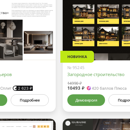
НОВИНКА
№ 95245
ьеров
Загородное строительство
14990 ₽
10493 ₽
 Сплит
2 623
₽
420
баллов Плюса
Подробнее
Демоверсия
Подро