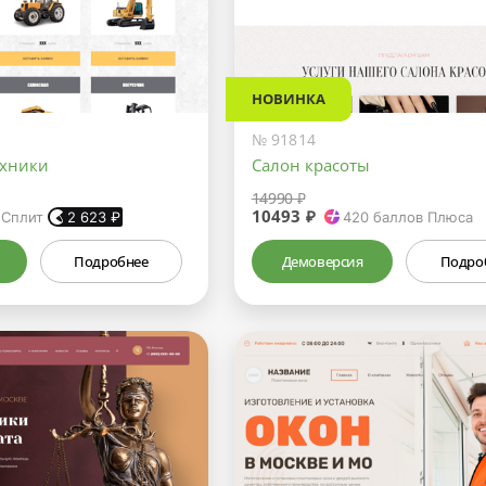
НОВИНКА
№ 91814
ехники
Салон красоты
14990 ₽
10493 ₽
 Сплит
2 623
₽
420
баллов Плюса
Подробнее
Демоверсия
Подро