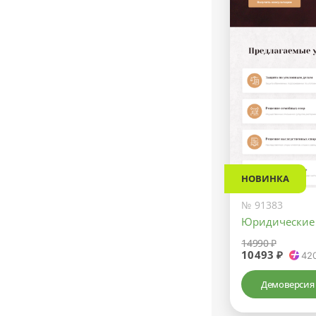
НОВИНКА
№ 91383
Юридические 
14990 ₽
10493 ₽
42
Демоверсия