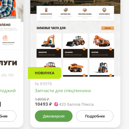
НОВИНКА
№ 89978
 лоджий
Запчасти для спецтехники
14990 ₽
10493 ₽
₽
420
баллов Плюса
бнее
Демоверсия
Подробнее