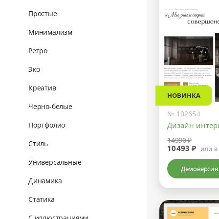
Простые
Минимализм
Ретро
Эко
Креатив
НОВИНКА
Черно-белые
№ 102654
Дизайн интер
Портфолио
14990 ₽
Стиль
10493 ₽
или в
Универсальные
Демоверсия
Динамика
Статика
С иллюстрациями