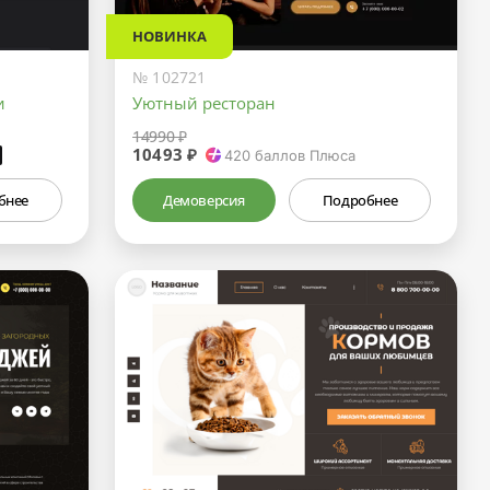
НОВИНКА
№ 102721
и
Уютный ресторан
14990 ₽
10493 ₽
₽
420
баллов Плюса
бнее
Демоверсия
Подробнее