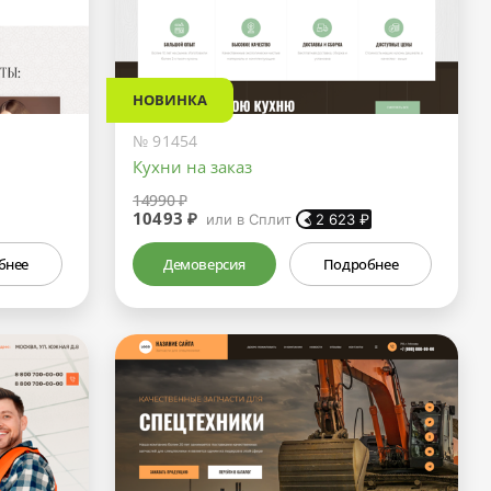
НОВИНКА
№ 91454
Кухни на заказ
14990 ₽
10493 ₽
или в Сплит
2 623
₽
бнее
Демоверсия
Подробнее