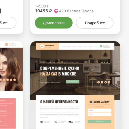
14990 ₽
10493 ₽
₽
420
баллов Плюса
бнее
Демоверсия
Подробнее