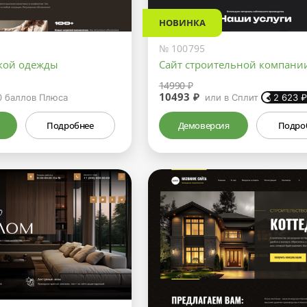
НОВИНКА
№ 100795
кой одежды
Сайт строительной компани
14990 ₽
10493 ₽
0
баллов Плюса
или в Сплит
2 623
Подробнее
Демоверсия
Подро