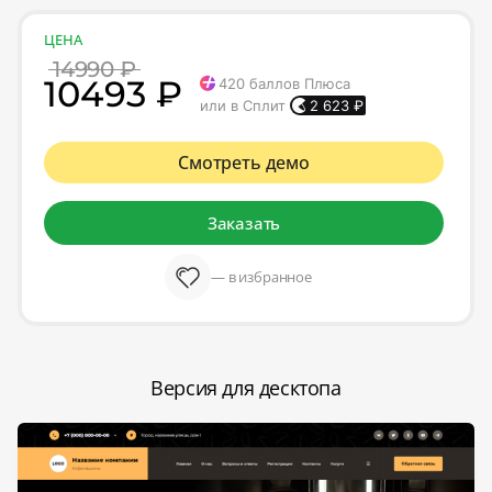
ЦЕНА
14990 ₽
10493 ₽
420
баллов Плюса
или в Сплит
2 623
₽
Смотреть демо
Заказать
— в избранное
Версия для десктопа