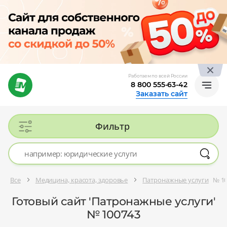
Работаем по всей России
8 800 555-63-42
Заказать сайт
Фильтр
Все
Медицина, красота, здоровье
Патронажные услуги
№ 1
Готовый сайт 'Патронажные услуги'
№ 100743