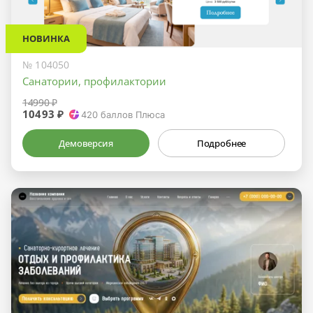
НОВИНКА
№ 104050
Санатории, профилактории
14990 ₽
10493 ₽
420
баллов Плюса
Демоверсия
Подробнее