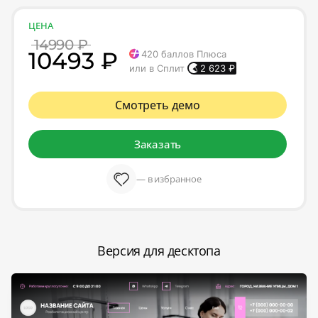
ЦЕНА
14990 ₽
10493 ₽
420
баллов Плюса
или в Сплит
2 623
₽
Смотреть демо
Заказать
— в избранное
Версия для десктопа