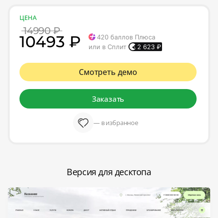
ЦЕНА
14990 ₽
10493 ₽
420
баллов Плюса
или в Сплит
2 623
₽
Смотреть демо
Заказать
— в избранное
Версия для десктопа