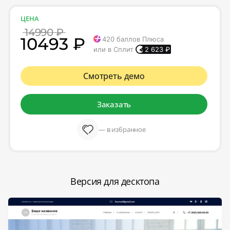
ЦЕНА
14990 ₽
10493 ₽
420
баллов Плюса
или в Сплит
2 623
₽
Смотреть демо
Заказать
— в избранное
Версия для десктопа