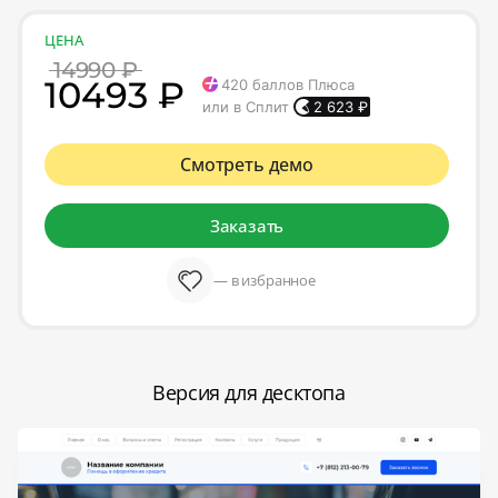
ЦЕНА
14990 ₽
10493 ₽
420
баллов Плюса
или в Сплит
2 623
₽
Смотреть демо
Заказать
— в избранное
Версия для десктопа