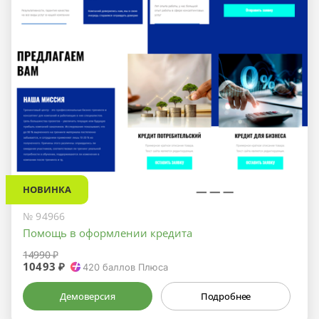
НОВИНКА
№ 94966
Помощь в оформлении кредита
14990 ₽
10493 ₽
420
баллов Плюса
Демоверсия
Подробнее