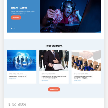
№ 3016359