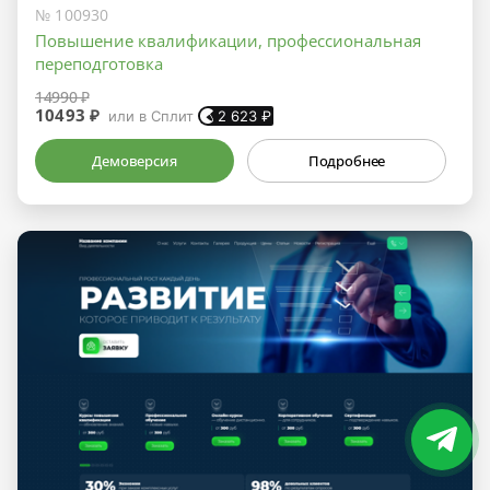
№ 100930
Повышение квалификации, профессиональная
переподготовка
14990 ₽
10493 ₽
или в Сплит
2 623
₽
Демоверсия
Подробнее