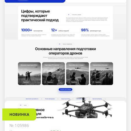
НОВИНКА
№ 105986