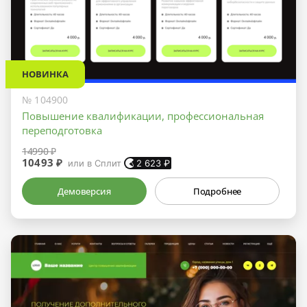
НОВИНКА
№ 104900
Повышение квалификации, профессиональная
переподготовка
14990 ₽
10493 ₽
или в Сплит
2 623
₽
Демоверсия
Подробнее