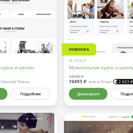
НОВИНКА
№ 83421
 курсы и школы
Музыкальные курсы и школ
14990 ₽
10493 ₽
0
баллов Плюса
или в Сплит
2 623
Подробнее
Демоверсия
Подро