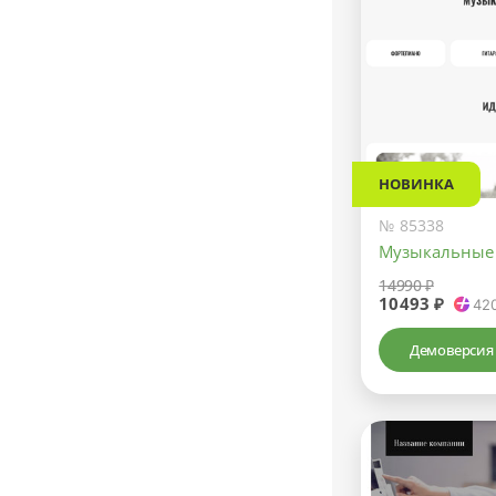
НОВИНКА
№ 85338
Музыкальные
14990 ₽
10493 ₽
42
Демоверсия