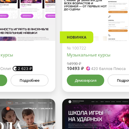
НОВИНКА
№ 100722
 курсы
Музыкальные курсы
14990 ₽
10493 ₽
 Сплит
2 623
₽
420
баллов Плюса
Подробнее
Демоверсия
Подро