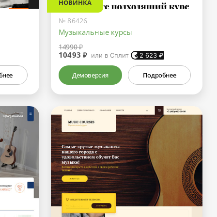
НОВИНКА
№ 86426
Музыкальные курсы
14990 ₽
10493 ₽
или в Сплит
2 623
₽
бнее
Демоверсия
Подробнее