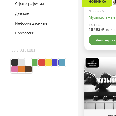
НОВИНКА
С фотографиями
№ 88776
Детские
Музыкальные
Информационные
14990 ₽
10493 ₽
или в
Профессии
Демоверсия
ВЫБРАТЬ ЦВЕТ