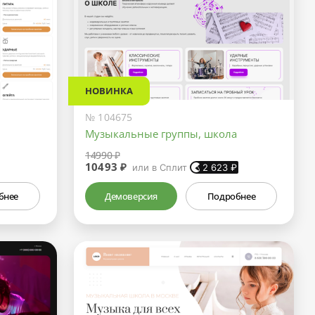
НОВИНКА
№ 104675
Музыкальные группы, школа
14990 ₽
10493 ₽
или в Сплит
2 623
₽
бнее
Демоверсия
Подробнее