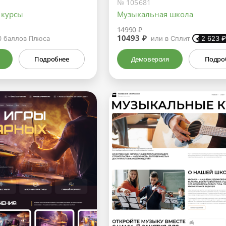
№ 105681
 курсы
Музыкальная школа
14990 ₽
10493 ₽
0
баллов Плюса
или в Сплит
2 623
Подробнее
Демоверсия
Подро