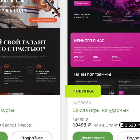
НОВИНКА
№ 95683
 курсы
Школа игры на ударных
14990 ₽
10493 ₽
0
баллов Плюса
или в Сплит
2 623
Подробнее
Демоверсия
Подро