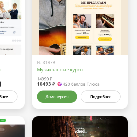
№ 81979
ы
Музыкальные курсы
14990 ₽
10493 ₽
₽
420
баллов Плюса
бнее
Демоверсия
Подробнее