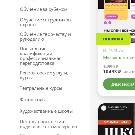
Обучение за рубежом
Обучение сотрудников
охраны
Обучение творчеству и
рукоделию
НОВИНКА
Повышение
№ 104072
квалификации,
Музыкальные
профессиональная
переподготовка
14990 ₽
10493 ₽
или в
Репетиторские услуги,
курсы
Демоверсия
Театральные курсы
Фотошколы
Художественные школы
Центры повышения
водительского мастерства