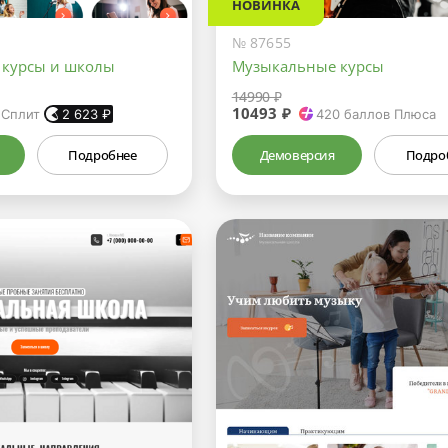
НОВИНКА
№ 87655
 курсы и школы
Музыкальные курсы
14990 ₽
10493 ₽
 Сплит
2 623
₽
420
баллов Плюса
Подробнее
Демоверсия
Подро