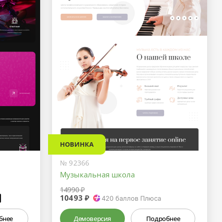
НОВИНКА
№ 92366
Музыкальная школа
14990 ₽
10493 ₽
₽
420
баллов Плюса
бнее
Демоверсия
Подробнее