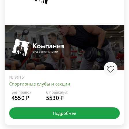
№ 99151
Спортивные клубы и секции
Без правок:
С правками:
4550 ₽
5530 ₽
Подробнее