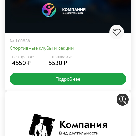
№ 100868
Спортивные клубы и секции
Без правок:
С правками:
4550 ₽
5530 ₽
Подробнее