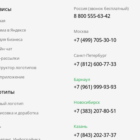
висы
Россия (звонок бесплатный)
8 800 555-63-42
ная
ама в Яндексе
Москва
для бизнеса
+7 (499) 705-30-10
йн чат
Санкт-Петербург
l-рассылки
+7 (812) 600-77-33
труктор логотипов
приложение
Барнаул
+7 (961) 999-93-93
отипы
Новосибирск
вый логотип
+7 (383) 207-80-51
исовка и доработка
Казань
г
+7 (843) 202-37-37
етинг. Инфографика