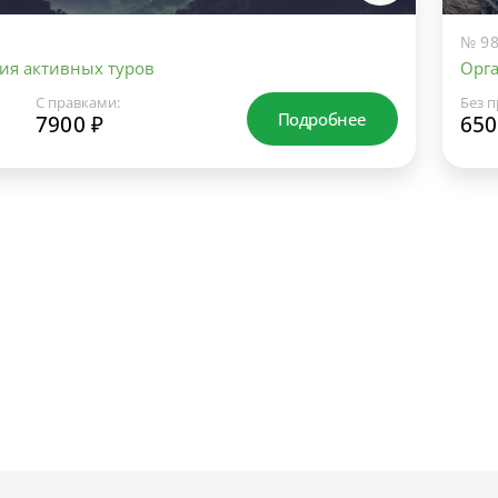
№ 98
ия активных туров
Орга
С правками:
Без п
Подробнее
7900 ₽
650