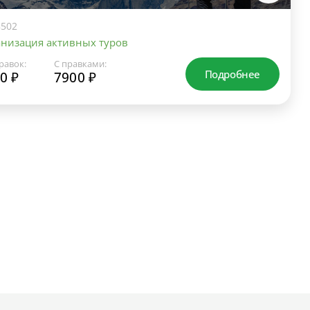
502
низация активных туров
равок:
С правками:
Подробнее
0 ₽
7900 ₽