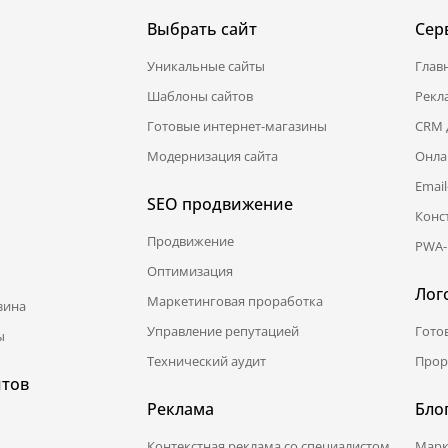
Выбрать сайт
Сер
Уникальные сайты
Глав
Шаблоны сайтов
Рекл
Готовые интернет-магазины
CRM 
Модернизация сайта
Онла
Emai
SEO продвижение
Конс
Продвижение
PWA-
Оптимизация
Лог
Маркетинговая проработка
зина
Управление репутацией
Гото
ы
Технический аудит
Прор
йтов
Реклама
Бло
Контекстная реклама со специалистом
Марк