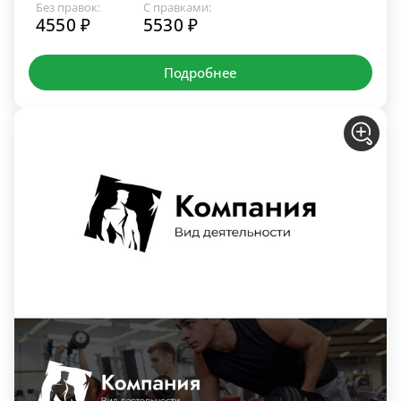
Без правок:
С правками:
4550 ₽
5530 ₽
Подробнее