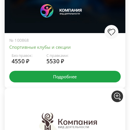
№ 100868
Спортивные клубы и секции
Без правок:
С правками:
4550 ₽
5530 ₽
Подробнее