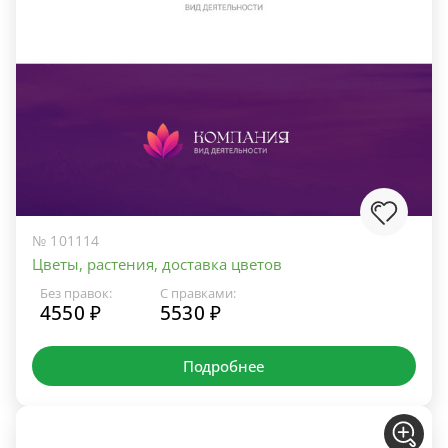
№ 101114
Цветы, растения, доставка цветов
Без правок:
С правками:
4550 ₽
5530 ₽
Подробнее