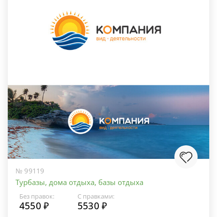
№ 99119
Турбазы, дома отдыха, базы отдыха
Без правок:
С правками:
4550 ₽
5530 ₽