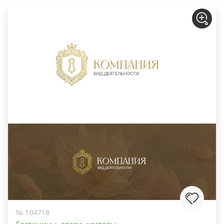
№ 104718
Гостиницы, отели, хостелы