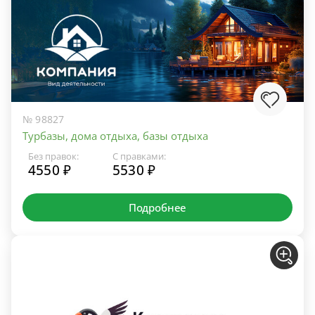
№ 98827
Турбазы, дома отдыха, базы отдыха
Без правок:
С правками:
4550 ₽
5530 ₽
Подробнее