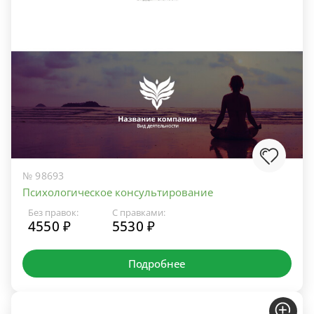
№ 98693
Психологическое консультирование
Без правок:
С правками:
4550 ₽
5530 ₽
Подробнее