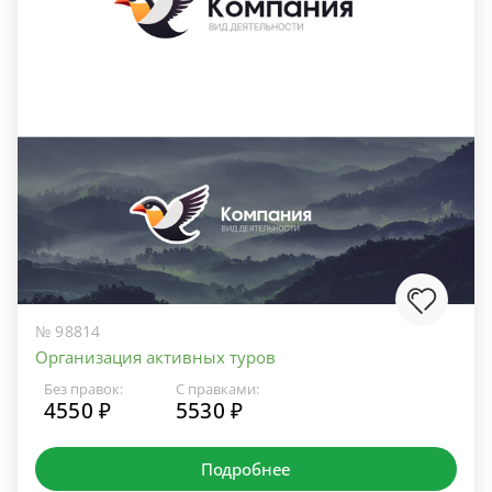
№ 98814
Организация активных туров
Без правок:
С правками:
4550 ₽
5530 ₽
Подробнее