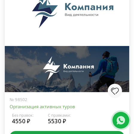
№ 98502
Организация активных туров
Без правок:
С правками:
4550 ₽
5530 ₽