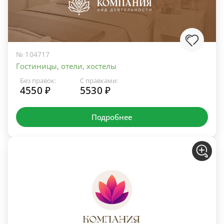
№ 104717
Гостиницы, отели, хостелы
Без правок:
С правками:
4550 ₽
5530 ₽
Подробнее