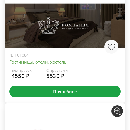
№ 101084
Гостиницы, отели, хостелы
Без правок:
С правками:
4550 ₽
5530 ₽
Подробнее