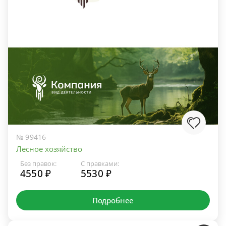
№ 99416
Лесное хозяйство
Без правок:
С правками:
4550 ₽
5530 ₽
Подробнее