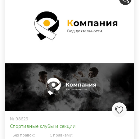
№ 98629
Спортивные клубы и секции
Без правок:
С правками: