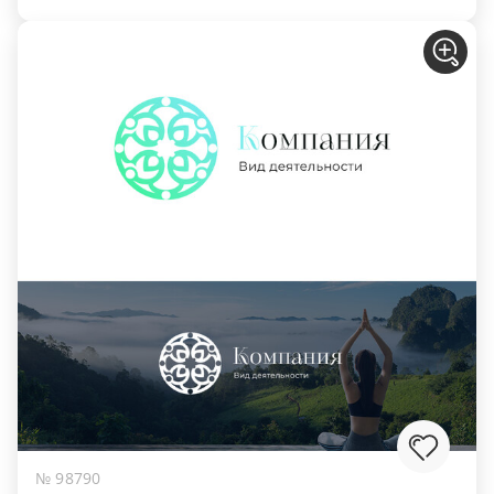
№ 98790