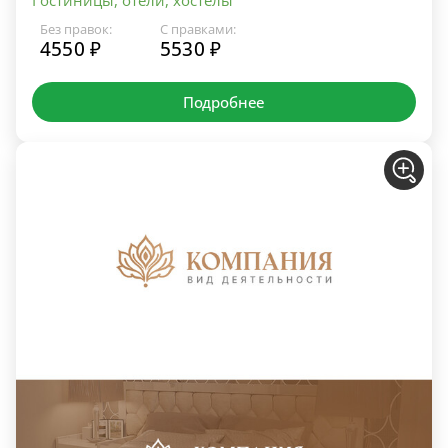
Без правок:
С правками:
4550 ₽
5530 ₽
Подробнее