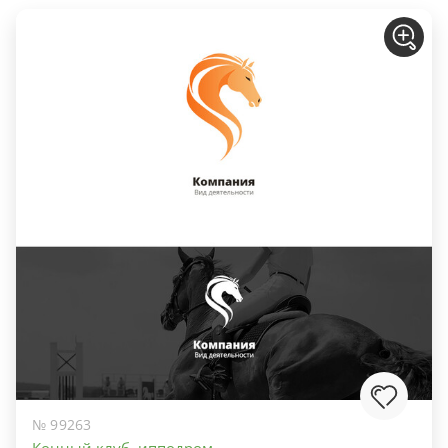
№ 99263
Конный клуб, ипподром