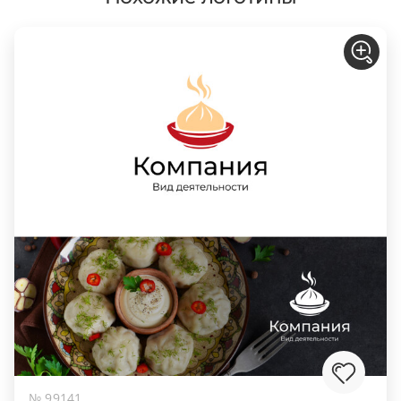
№ 99141