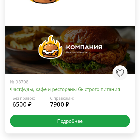
№ 98708
Фастфуды, кафе и рестораны быстрого питания
Без правок:
С правками:
6500 ₽
7900 ₽
Подробнее