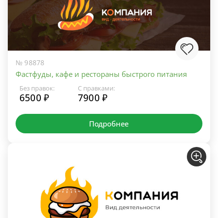
№ 98878
Фастфуды, кафе и рестораны быстрого питания
Без правок:
С правками:
6500 ₽
7900 ₽
Подробнее