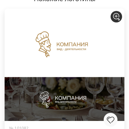
№ 101082