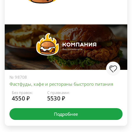
№ 98708
Фастфуды, кафе и рестораны быстрого питания
Без правок:
С правками:
4550 ₽
5530 ₽
Подробнее