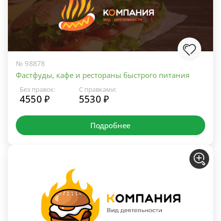
№ 98878
Фастфуды, кафе и рестораны быстрого питания
Без правок:
С правками:
4550 ₽
5530 ₽
Подробнее