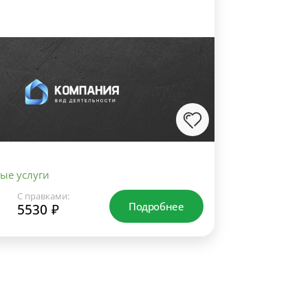
ые услуги
С правками:
Подробнее
5530 ₽