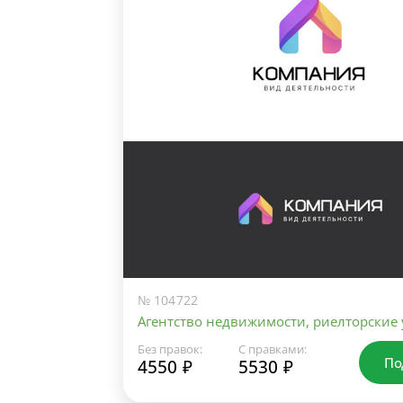
№ 104722
Агентство недвижимости, риелторские 
Без правок:
С правками:
По
4550 ₽
5530 ₽