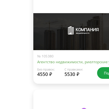
№ 105380
Агентство недвижимости, риелторские 
Без правок:
С правками:
По
4550 ₽
5530 ₽