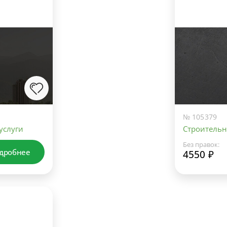
№ 105379
услуги
Строительн
Без правок:
дробнее
4550 ₽