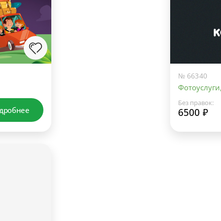
№ 66340
Фотоуслуги
Без правок:
дробнее
6500 ₽