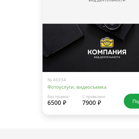
№ 66334
Фотоуслуги, видеосъемка
Без правок:
С правками:
По
6500 ₽
7900 ₽