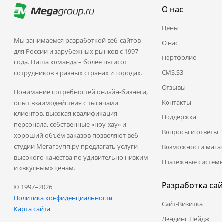
О нас
Цены
Мы занимаемся разработкой веб-сайтов
О нас
для России и зарубежных рынков с 1997
Портфолио
года. Наша команда – более пятисот
CMS.S3
сотрудников в разных странах и городах.
Отзывы
Понимание потребностей онлайн-бизнеса,
Контакты
опыт взаимодействия с тысячами
клиентов, высокая квалификация
Поддержка
персонала, собственные «ноу-хау» и
Вопросы и ответы
хороший объём заказов позволяют веб-
студии Мегагрупп.ру предлагать услуги
Возможности мага
высокого качества по удивительно низким
Платежные систем
и «вкусным» ценам.
Разработка са
© 1997–2026
Политика конфиденциальности
Сайт-Визитка
Карта сайта
Лендинг Пейдж