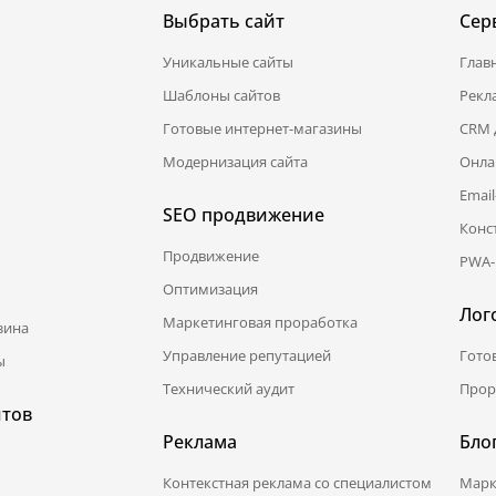
Выбрать сайт
Сер
Уникальные сайты
Глав
Шаблоны сайтов
Рекл
Готовые интернет-магазины
CRM 
Модернизация сайта
Онла
Emai
SEO продвижение
Конс
Продвижение
PWA-
Оптимизация
Лог
Маркетинговая проработка
зина
Управление репутацией
Гото
ы
Технический аудит
Прор
йтов
Реклама
Бло
Контекстная реклама со специалистом
Марк