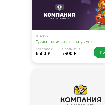
№ 68552
Туристические агентства, услуги
Без правок:
С правками:
По
6500 ₽
7900 ₽