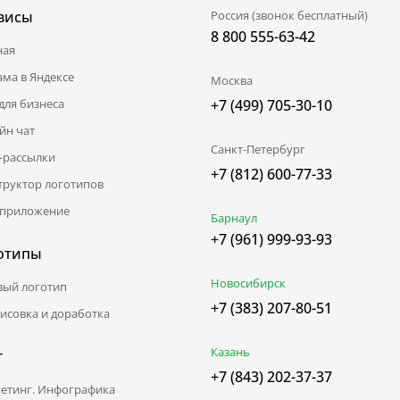
висы
Россия (звонок бесплатный)
8 800 555-63-42
ная
ама в Яндексе
Москва
для бизнеса
+7 (499) 705-30-10
йн чат
Санкт-Петербург
l-рассылки
+7 (812) 600-77-33
труктор логотипов
приложение
Барнаул
+7 (961) 999-93-93
отипы
Новосибирск
вый логотип
+7 (383) 207-80-51
исовка и доработка
Казань
г
+7 (843) 202-37-37
етинг. Инфографика