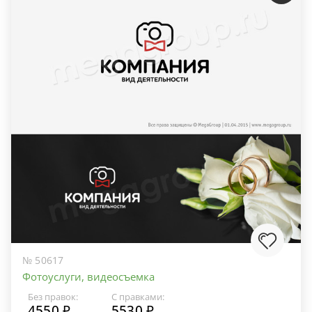
№ 50617
Фотоуслуги, видеосъемка
Без правок:
С правками:
4550 ₽
5530 ₽