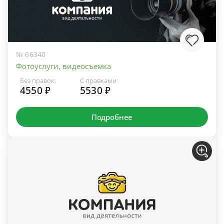
№ 66340
Фотоуслуги, видеосъемка
Без правок:
С правками:
4550 ₽
5530 ₽
Подробнее