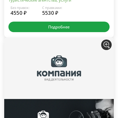
Без правок:
С правками:
4550 ₽
5530 ₽
Подробнее