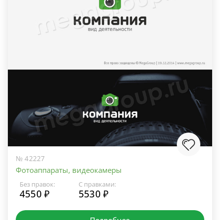
№ 42227
Фотоаппараты, видеокамеры
Без правок:
С правками:
4550 ₽
5530 ₽
Подробнее