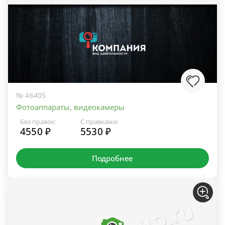
№ 46405
Фотоаппараты, видеокамеры
Без правок:
С правками:
4550 ₽
5530 ₽
Подробнее