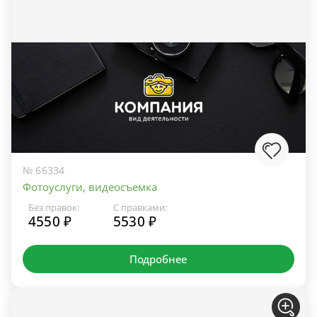
№ 66334
Фотоуслуги, видеосъемка
Без правок:
С правками:
4550 ₽
5530 ₽
Подробнее