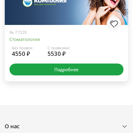
№ 77235
Стоматология
Без правок:
С правками:
4550 ₽
5530 ₽
Подробнее
О нас