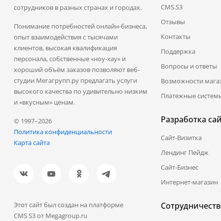
CMS.S3
сотрудников в разных странах и городах.
Отзывы
Понимание потребностей онлайн-бизнеса,
Контакты
опыт взаимодействия с тысячами
клиентов, высокая квалификация
Поддержка
персонала, собственные «ноу-хау» и
Вопросы и ответы
хороший объём заказов позволяют веб-
студии Мегагрупп.ру предлагать услуги
Возможности мага
высокого качества по удивительно низким
Платежные систем
и «вкусным» ценам.
Разработка са
© 1997–2026
Политика конфиденциальности
Сайт-Визитка
Карта сайта
Лендинг Пейдж
Сайт-Бизнес
Интернет-магазин
Этот сайт был создан на платформе
Сотрудничеств
CMS S3 от Megagroup.ru