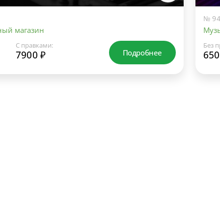
№ 94
ный магазин
Муз
С правками:
Без п
Подробнее
7900 ₽
650