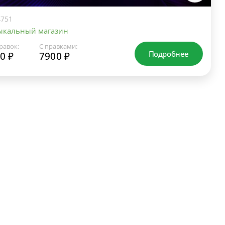
751
ыкальный магазин
равок:
С правками:
Подробнее
0 ₽
7900 ₽