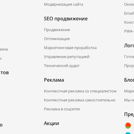
Модернизация сайта
Онла
Emai
SEO продвижение
Конс
Продвижение
PWA-
Оптимизация
Лог
Маркетинговая проработка
зина
Управление репутацией
Гото
ы
Технический аудит
Прор
йтов
Реклама
Бло
Контекстная реклама со специалистом
Марк
Контекстная реклама самостоятельно
Мы н
Реклама в соцсетях
Пре
Акции
о