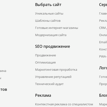
Выбрать сайт
Сер
Уникальные сайты
Глав
Шаблоны сайтов
Рекл
Готовые интернет-магазины
CRM 
Модернизация сайта
Онла
Emai
SEO продвижение
Конс
Продвижение
PWA-
Оптимизация
Лог
Маркетинговая проработка
зина
Управление репутацией
Гото
ы
Технический аудит
Прор
йтов
Реклама
Бло
Контекстная реклама со специалистом
Марк