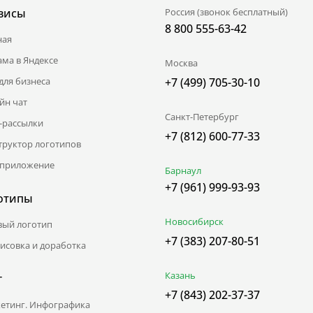
висы
Россия (звонок бесплатный)
8 800 555-63-42
ная
ама в Яндексе
Москва
для бизнеса
+7 (499) 705-30-10
йн чат
Санкт-Петербург
l-рассылки
+7 (812) 600-77-33
труктор логотипов
приложение
Барнаул
+7 (961) 999-93-93
отипы
Новосибирск
вый логотип
+7 (383) 207-80-51
исовка и доработка
Казань
г
+7 (843) 202-37-37
етинг. Инфографика