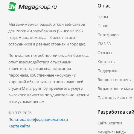
О нас
Цены
Мы занимаемся разработкой веб-сайтов
О нас
для России и зарубежных рынков с 1997
Портфолио
года. Наша команда – более пятисот
CMS.S3
сотрудников в разных странах и городах.
Отзывы
Понимание потребностей онлайн-бизнеса,
Контакты
опыт взаимодействия с тысячами
клиентов, высокая квалификация
Поддержка
персонала, собственные «ноу-хау» и
Вопросы и ответы
хороший объём заказов позволяют веб-
студии Мегагрупп.ру предлагать услуги
Возможности мага
высокого качества по удивительно низким
Платежные систем
и «вкусным» ценам.
Разработка са
© 1997–2026
Политика конфиденциальности
Сайт-Визитка
Карта сайта
Лендинг Пейдж