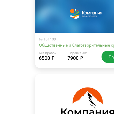
№ 101109
Общественные и благотворительные о
Без правок:
С правками:
По
6500 ₽
7900 ₽