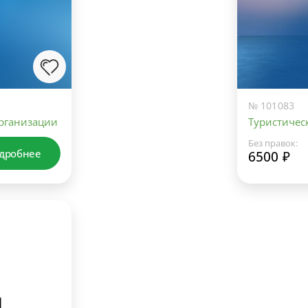
№ 101083
рганизации
Туристическ
Без правок:
дробнее
6500 ₽