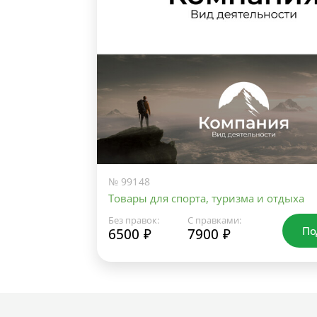
№ 99148
Товары для спорта, туризма и отдыха
Без правок:
С правками:
По
6500 ₽
7900 ₽