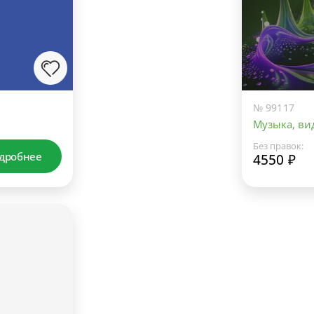
№ 99117
Музыка, вид
Без правок:
дробнее
4550 ₽