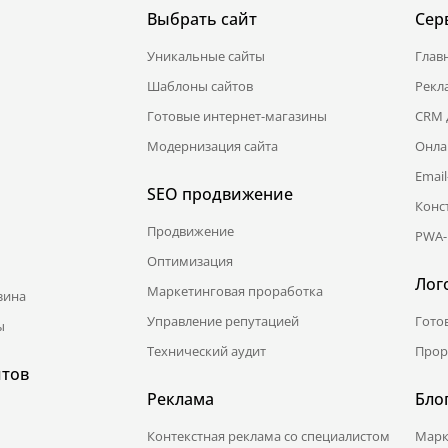
Выбрать сайт
Сер
Уникальные сайты
Глав
Шаблоны сайтов
Рекл
Готовые интернет-магазины
CRM 
Модернизация сайта
Онла
Emai
SEO продвижение
Конс
Продвижение
PWA-
Оптимизация
Лог
Маркетинговая проработка
зина
Управление репутацией
Гото
ы
Технический аудит
Прор
йтов
Реклама
Бло
Контекстная реклама со специалистом
Марк