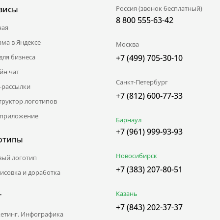
висы
Россия (звонок бесплатный)
8 800 555-63-42
ная
ама в Яндексе
Москва
для бизнеса
+7 (499) 705-30-10
йн чат
Санкт-Петербург
l-рассылки
+7 (812) 600-77-33
труктор логотипов
приложение
Барнаул
+7 (961) 999-93-93
отипы
Новосибирск
вый логотип
+7 (383) 207-80-51
исовка и доработка
Казань
г
+7 (843) 202-37-37
етинг. Инфографика