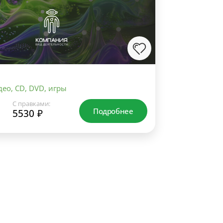
ео, CD, DVD, игры
С правками:
Подробнее
5530 ₽