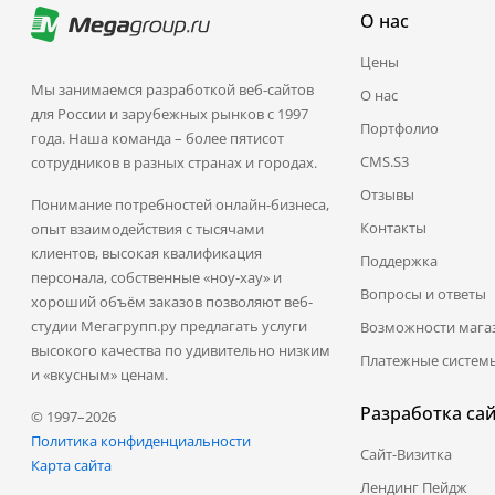
О нас
Цены
Мы занимаемся разработкой веб-сайтов
О нас
для России и зарубежных рынков с 1997
Портфолио
года. Наша команда – более пятисот
CMS.S3
сотрудников в разных странах и городах.
Отзывы
Понимание потребностей онлайн-бизнеса,
Контакты
опыт взаимодействия с тысячами
клиентов, высокая квалификация
Поддержка
персонала, собственные «ноу-хау» и
Вопросы и ответы
хороший объём заказов позволяют веб-
студии Мегагрупп.ру предлагать услуги
Возможности мага
высокого качества по удивительно низким
Платежные систем
и «вкусным» ценам.
Разработка са
© 1997–2026
Политика конфиденциальности
Сайт-Визитка
Карта сайта
Лендинг Пейдж