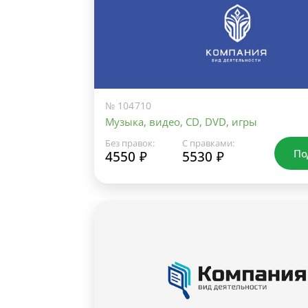
№ 104710
Музыка, видео, CD, DVD, игры
Без правок:
С правками:
По
4550 ₽
5530 ₽