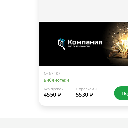
№ 67402
Библиотеки
Без правок:
С правками:
По
4550 ₽
5530 ₽