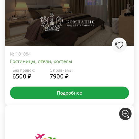
№ 101084
Гостиницы, отели, хостелы
Без правок:
С правками:
6500 ₽
7900 ₽
Подробнее