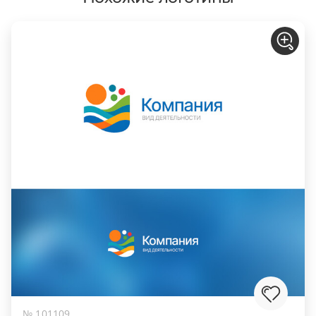
№ 101109