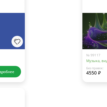
№ 99117
Музыка, вид
Без правок:
дробнее
4550 ₽