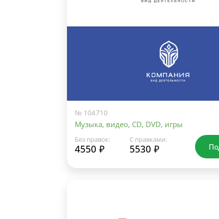
№ 104710
Музыка, видео, CD, DVD, игры
Без правок:
С правками:
По
4550 ₽
5530 ₽