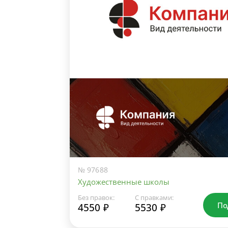
№ 97688
Художественные школы
Без правок:
С правками:
По
4550 ₽
5530 ₽