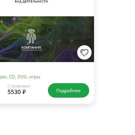
ео, CD, DVD, игры
С правками:
Подробнее
5530 ₽