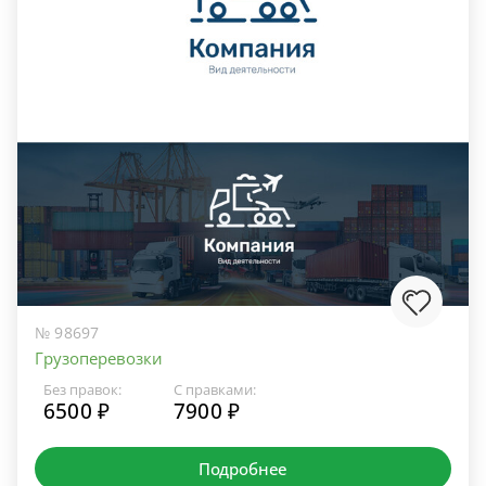
№ 98697
Грузоперевозки
Без правок:
С правками:
6500 ₽
7900 ₽
Подробнее