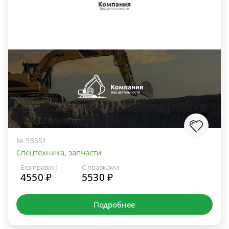
№ 98651
Спецтехника, запчасти
Без правок:
С правками:
4550 ₽
5530 ₽
Подробнее