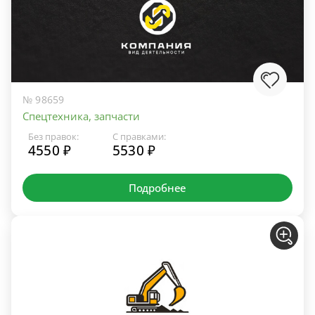
№ 98659
Спецтехника, запчасти
Без правок:
С правками:
4550 ₽
5530 ₽
Подробнее