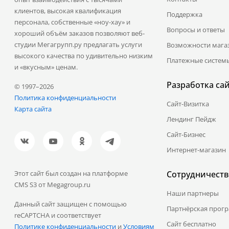
клиентов, высокая квалификация
Поддержка
персонала, собственные «ноу-хау» и
Вопросы и ответы
хороший объём заказов позволяют веб-
студии Мегагрупп.ру предлагать услуги
Возможности мага
высокого качества по удивительно низким
Платежные систем
и «вкусным» ценам.
Разработка са
© 1997–2026
Политика конфиденциальности
Сайт-Визитка
Карта сайта
Лендинг Пейдж
Сайт-Бизнес
Интернет-магазин
Этот сайт был создан на платформе
Сотрудничеств
CMS S3 от Megagroup.ru
Наши партнеры
Данный сайт защищен с помощью
Партнёрская прог
reCAPTCHA и соответствует
Сайт бесплатно
Политике конфиденциальности
и
Условиям