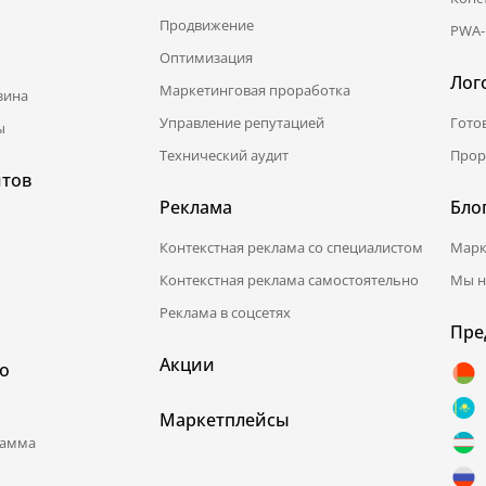
Продвижение
PWA-
Оптимизация
Лог
Маркетинговая проработка
зина
Управление репутацией
Гото
ы
Технический аудит
Прор
йтов
Реклама
Бло
Контекстная реклама со специалистом
Марк
Контекстная реклама самостоятельно
Мы н
Реклама в соцсетях
Пре
Акции
о
Маркетплейсы
рамма