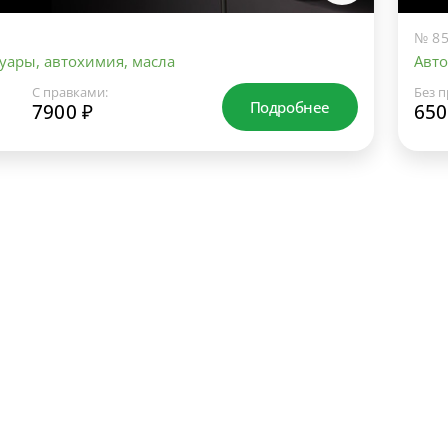
№ 85
уары, автохимия, масла
Авто
С правками:
Без п
Подробнее
7900 ₽
650