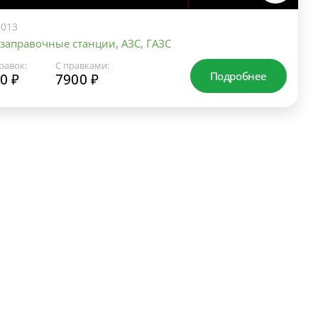
013
заправочные станции, АЗС, ГАЗС
равок:
С правками:
Подробнее
0 ₽
7900 ₽