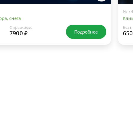
№ 74
ра, снега
Клим
С правками:
Без п
Подробнее
7900 ₽
650