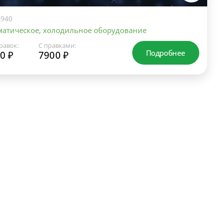
940
атическое, холодильное оборудование
равок:
С правками:
Подробнее
0 ₽
7900 ₽