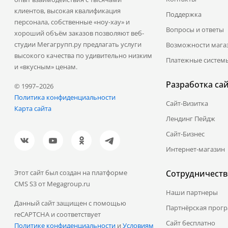
клиентов, высокая квалификация
Поддержка
персонала, собственные «ноу-хау» и
Вопросы и ответы
хороший объём заказов позволяют веб-
студии Мегагрупп.ру предлагать услуги
Возможности мага
высокого качества по удивительно низким
Платежные систем
и «вкусным» ценам.
Разработка са
© 1997–2026
Политика конфиденциальности
Сайт-Визитка
Карта сайта
Лендинг Пейдж
Сайт-Бизнес
Интернет-магазин
Этот сайт был создан на платформе
Сотрудничеств
CMS S3 от Megagroup.ru
Наши партнеры
Данный сайт защищен с помощью
Партнёрская прог
reCAPTCHA и соответствует
Сайт бесплатно
Политике конфиденциальности
и
Условиям