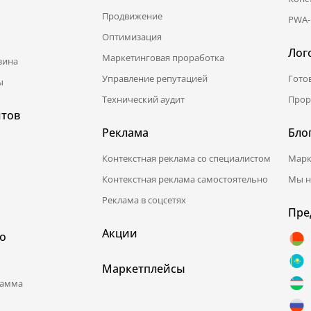
Продвижение
PWA-
Оптимизация
Лог
Маркетинговая проработка
зина
Управление репутацией
Гото
ы
Технический аудит
Прор
йтов
Реклама
Бло
Контекстная реклама со специалистом
Марк
Контекстная реклама самостоятельно
Мы н
Реклама в соцсетях
Пре
Акции
о
Маркетплейсы
рамма