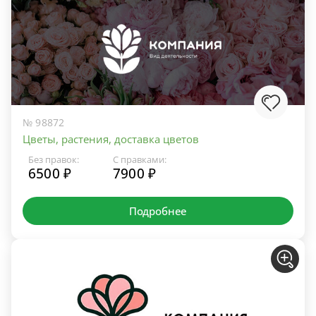
№ 98872
Цветы, растения, доставка цветов
Без правок:
С правками:
6500 ₽
7900 ₽
Подробнее