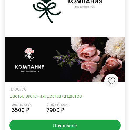
№ 98776
Цветы, растения, доставка цветов
Без правок:
С правками:
6500 ₽
7900 ₽
Подробнее