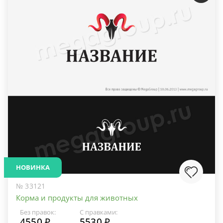
НОВИНКА
№ 33121
Корма и продукты для животных
Без правок:
С правками:
4550 ₽
5530 ₽