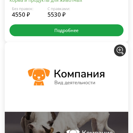
Без правок:
С правками:
4550 ₽
5530 ₽
Подробнее