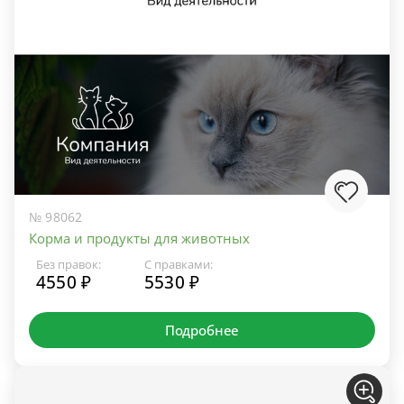
№ 98062
Корма и продукты для животных
Без правок:
С правками:
4550 ₽
5530 ₽
Подробнее