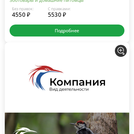
Без правок:
С правками:
4550 ₽
5530 ₽
Подробнее