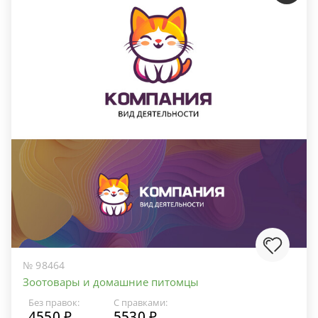
№ 98464
Зоотовары и домашние питомцы
Без правок:
С правками:
4550 ₽
5530 ₽