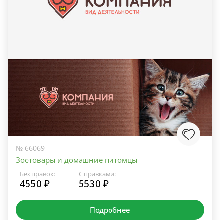
№ 66069
Зоотовары и домашние питомцы
Без правок:
С правками:
4550 ₽
5530 ₽
Подробнее