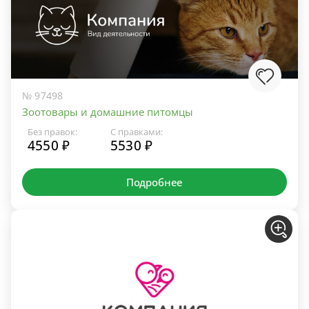
№ 97498
Зоотовары и домашние питомцы
Без правок:
С правками:
4550 ₽
5530 ₽
Подробнее