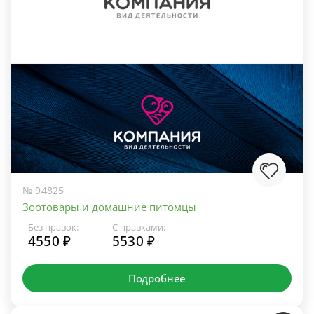
№ 94825
Зоотовары и домашние питомцы
Без правок:
С правками:
4550 ₽
5530 ₽
Подробнее