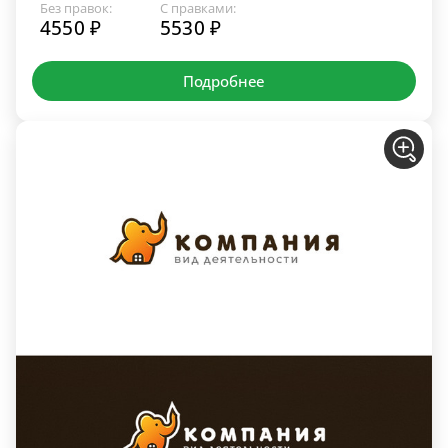
Без правок:
С правками:
4550 ₽
5530 ₽
Подробнее