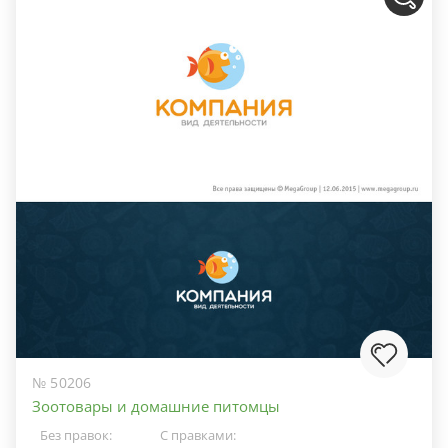
№ 50206
Зоотовары и домашние питомцы
Без правок:
С правками: