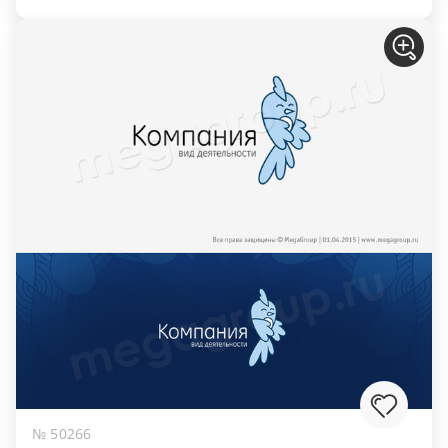
№ 50266