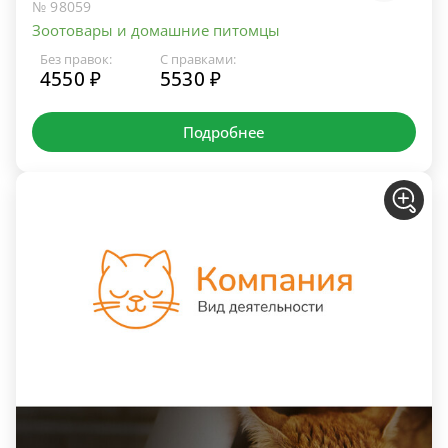
№ 98059
Зоотовары и домашние питомцы
Без правок:
С правками:
4550 ₽
5530 ₽
Подробнее