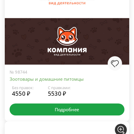
№ 98744
Зоотовары и домашние питомцы
Без правок:
С правками:
4550 ₽
5530 ₽
Подробнее