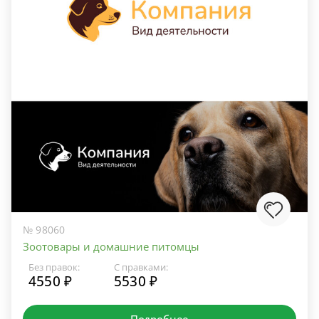
№ 98060
Зоотовары и домашние питомцы
Без правок:
С правками:
4550 ₽
5530 ₽
Подробнее