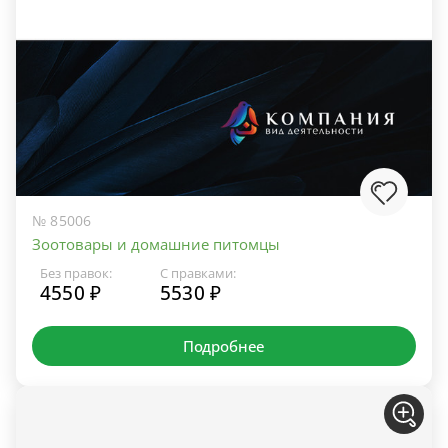
№ 85006
Зоотовары и домашние питомцы
Без правок:
С правками:
4550 ₽
5530 ₽
Подробнее