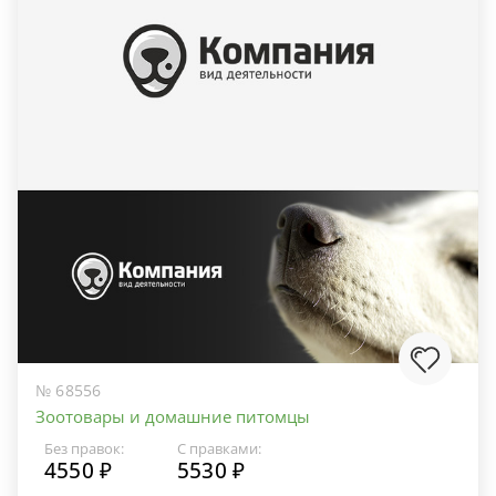
№ 68556
Зоотовары и домашние питомцы
Без правок:
С правками:
4550 ₽
5530 ₽