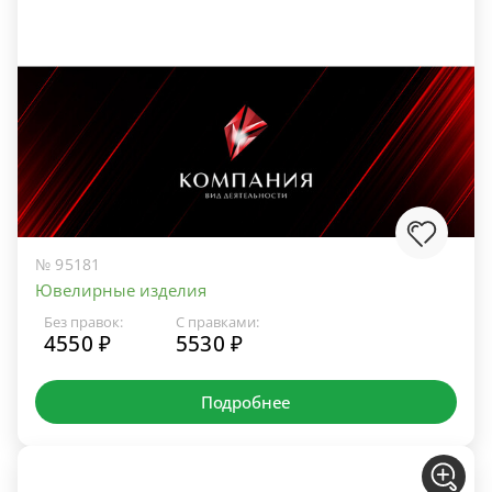
№ 95181
Ювелирные изделия
Без правок:
С правками:
4550 ₽
5530 ₽
Подробнее