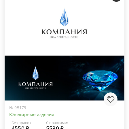
№ 95179
Ювелирные изделия
Без правок:
С правками:
4550 ₽
5530 ₽