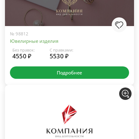
№ 98812
Ювелирные изделия
Без правок:
С правками:
4550 ₽
5530 ₽
Подробнее